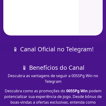
📱 Canal Oficial no Telegram!
📱 Benefícios do Canal
Descubra as vantagens de seguir a 0055Pg Win no
Telegram
Descubra como as promoções do
0055Pg Win
podem
potencializar sua experiência de jogo. Desde bônus de
boas-vindas a ofertas exclusivas, entenda como