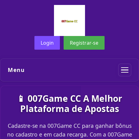
Login
Registrar-se
Menu
📱 007Game CC A Melhor
Plataforma de Apostas
Cadastre-se na 007Game CC para ganhar bônus
no cadastro e em cada recarga. Com a 007Game