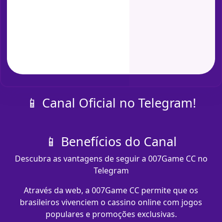
📱 Canal Oficial no Telegram!
📱 Benefícios do Canal
Descubra as vantagens de seguir a 007Game CC no
Telegram
Através da web, a 007Game CC permite que os
brasileiros vivenciem o cassino online com jogos
populares e promoções exclusivas.