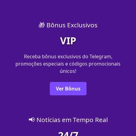
🎁 Bônus Exclusivos
VIP
Receba bônus exclusivos do Telegram,
promoções especiais e códigos promocionais
únicos!
Ver Bônus
📢 Notícias em Tempo Real
24/7