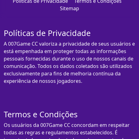
Políticas de Privacidade
Termos e Condições
Sitemap
Políticas de Privacidade
A 007Game CC valoriza a privacidade de seus usuários e
está empenhada em proteger todas as informações
pessoais fornecidas durante o uso de nossos canais de
comunicação. Todos os dados coletados são utilizados
exclusivamente para fins de melhoria contínua da
experiência de nossos jogadores.
Termos e Condições
Os usuários da 007Game CC concordam em respeitar
todas as regras e regulamentos estabelecidos. É