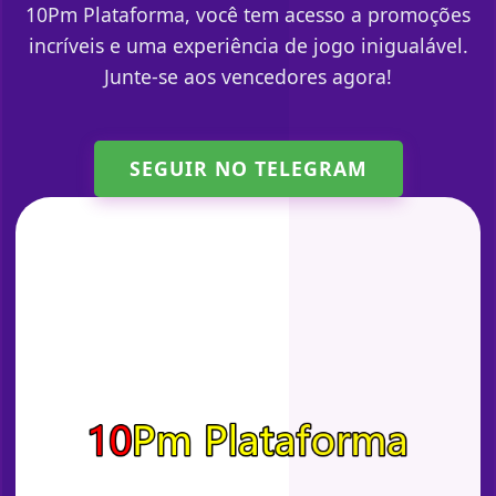
10Pm Plataforma, você tem acesso a promoções
incríveis e uma experiência de jogo inigualável.
Junte-se aos vencedores agora!
SEGUIR NO TELEGRAM