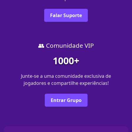
Falar Suporte
👥 Comunidade VIP
1000+
Junte-se a uma comunidade exclusiva de
jogadores e compartilhe experiências!
Entrar Grupo