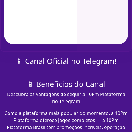
📱 Canal Oficial no Telegram!
📱 Benefícios do Canal
Descubra as vantagens de seguir a 10Pm Plataforma
no Telegram
Como a plataforma mais popular do momento, a 10Pm
Plataforma oferece jogos completos — a 10Pm
Plataforma Brasil tem promoções incríveis, operação