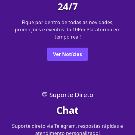
24/7
Fique por dentro de todas as novidades,
promoções e eventos da 10Pm Plataforma em
tempo real!
Ver Notícias
💬 Suporte Direto
Chat
Suporte direto via Telegram, respostas rápidas e
atendimento personalizado!