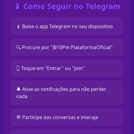
📱 Como Seguir no Telegram
📱 Baixe o app Telegram no seu dispositivo
🔍 Procure por "@10Pm PlataformaOficial"
👆 Toque em "Entrar" ou "Join"
🔔 Ative as notificações para não perder
nada
💬 Participe das conversas e interaja