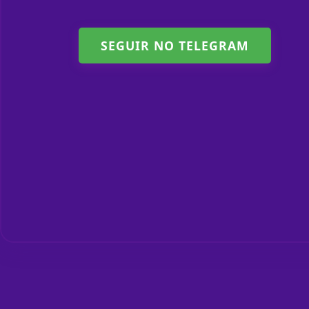
SEGUIR NO TELEGRAM