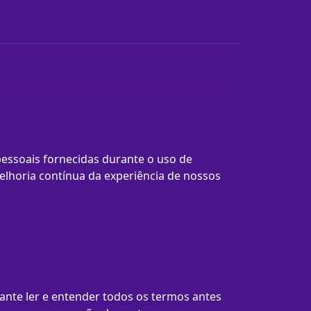
pessoais fornecidas durante o uso de
elhoria contínua da experiência de nossos
ante ler e entender todos os termos antes