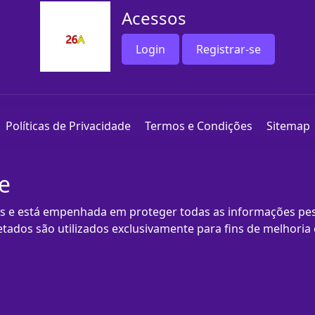
Acessos
Login
Registrar-se
Políticas de Privacidade
Termos e Condições
Sitemap
de
ios e está empenhada em proteger todas as informações pe
tados são utilizados exclusivamente para fins de melhoria