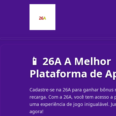
📱 26A A Melhor
Plataforma de A
Cadastre-se na 26A para ganhar bônus 
recarga. Com a 26A, você tem acesso a 
uma experiência de jogo inigualável. J
agora!