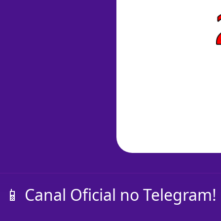
📱 Canal Oficial no Telegram!