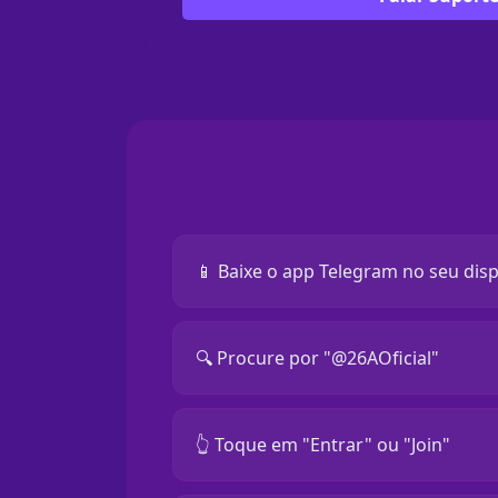
📱 Baixe o app Telegram no seu disp
🔍 Procure por "@26AOficial"
👆 Toque em "Entrar" ou "Join"