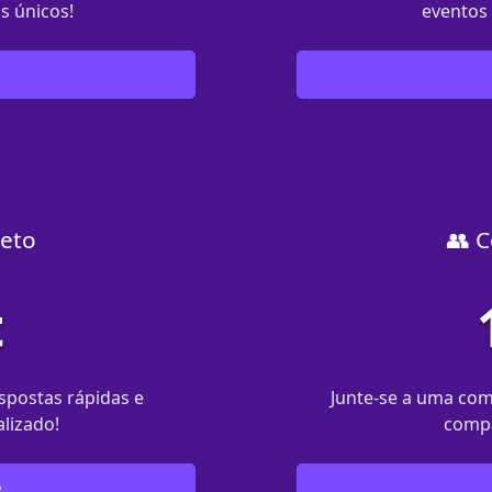
s únicos!
eventos
reto
👥 
t
espostas rápidas e
Junte-se a uma com
lizado!
compa
e