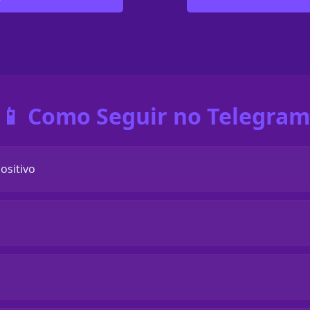
📱 Como Seguir no Telegram
ositivo