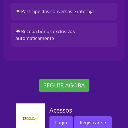
💬 Participe das conversas e interaja
🎁 Receba bônus exclusivos
automaticamente
SEGUIR AGORA
Acessos
Login
Registrar-se