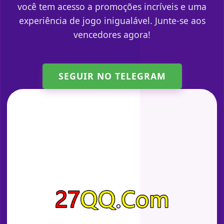
você tem acesso a promoções incríveis e uma
experiência de jogo inigualável. Junte-se aos
vencedores agora!
SEGUIR NO TELEGRAM