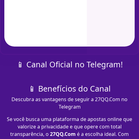
📱 Canal Oficial no Telegram!
📱 Benefícios do Canal
Descubra as vantagens de seguir a 27QQ.Com no
Telegram
Se você busca uma plataforma de apostas online que
valorize a privacidade e que opere com total
transparência, o
27QQ.Com
é a escolha ideal. Com