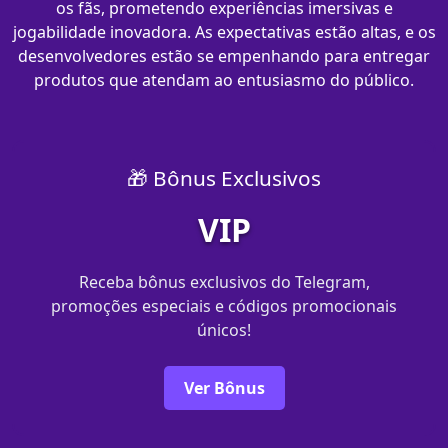
os fãs, prometendo experiências imersivas e
jogabilidade inovadora. As expectativas estão altas, e os
desenvolvedores estão se empenhando para entregar
produtos que atendam ao entusiasmo do público.
🎁 Bônus Exclusivos
VIP
Receba bônus exclusivos do Telegram,
promoções especiais e códigos promocionais
únicos!
Ver Bônus