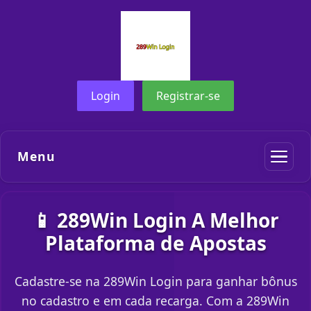
Login
Registrar-se
Menu
📱 289Win Login A Melhor
Plataforma de Apostas
Cadastre-se na 289Win Login para ganhar bônus
no cadastro e em cada recarga. Com a 289Win