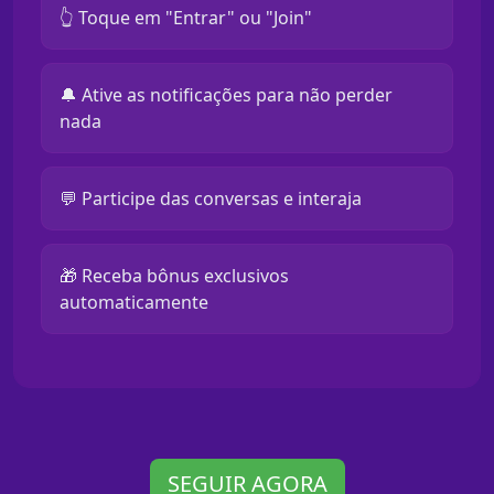
👆 Toque em "Entrar" ou "Join"
🔔 Ative as notificações para não perder
nada
💬 Participe das conversas e interaja
🎁 Receba bônus exclusivos
automaticamente
SEGUIR AGORA