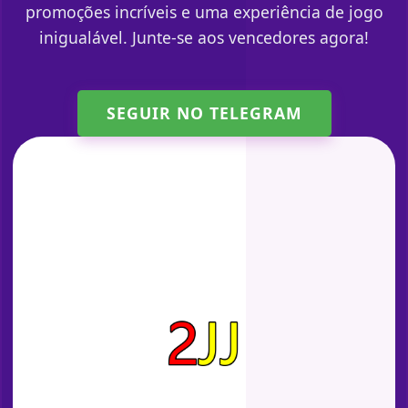
promoções incríveis e uma experiência de jogo
inigualável. Junte-se aos vencedores agora!
SEGUIR NO TELEGRAM