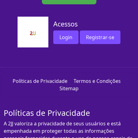
Acessos
Login
Registrar-se
Políticas de Privacidade
Termos e Condições
Sitemap
Políticas de Privacidade
A 2JJ valoriza a privacidade de seus usuários e está
empenhada em proteger todas as informações