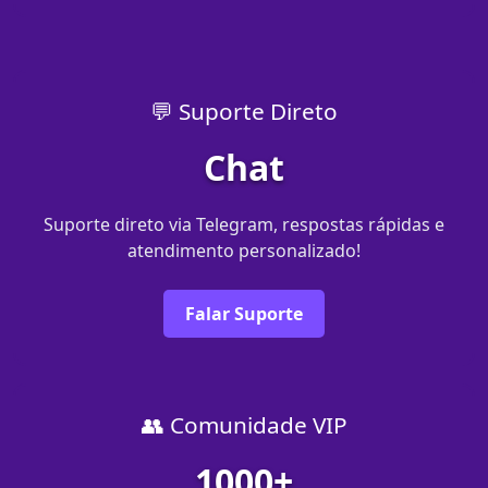
💬 Suporte Direto
Chat
Suporte direto via Telegram, respostas rápidas e
atendimento personalizado!
Falar Suporte
👥 Comunidade VIP
1000+