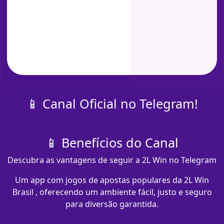
📱 Canal Oficial no Telegram!
📱 Benefícios do Canal
Descubra as vantagens de seguir a 2L Win no Telegram
Um app com jogos de apostas populares da 2L Win
Brasil , oferecendo um ambiente fácil, justo e seguro
para diversão garantida.