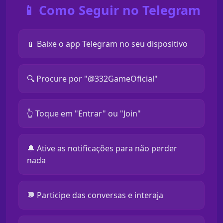
📱 Como Seguir no Telegram
📱 Baixe o app Telegram no seu dispositivo
🔍 Procure por "@332GameOficial"
👆 Toque em "Entrar" ou "Join"
🔔 Ative as notificações para não perder
nada
💬 Participe das conversas e interaja