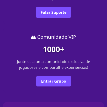
Falar Suporte
👥 Comunidade VIP
1000+
Junte-se a uma comunidade exclusiva de
jogadores e compartilhe experiências!
Entrar Grupo