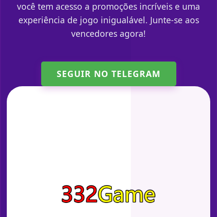
você tem acesso a promoções incríveis e uma
experiência de jogo inigualável. Junte-se aos
vencedores agora!
SEGUIR NO TELEGRAM