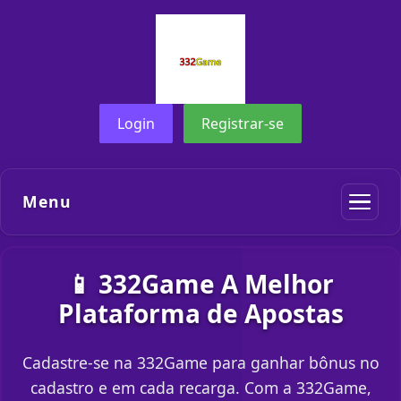
Login
Registrar-se
Menu
📱 332Game A Melhor
Plataforma de Apostas
Cadastre-se na 332Game para ganhar bônus no
cadastro e em cada recarga. Com a 332Game,