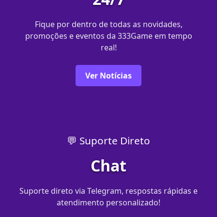
Fique por dentro de todas as novidades,
promoções e eventos da 333Game em tempo
real!
Ver Notícias
💬 Suporte Direto
Chat
Suporte direto via Telegram, respostas rápidas e
atendimento personalizado!