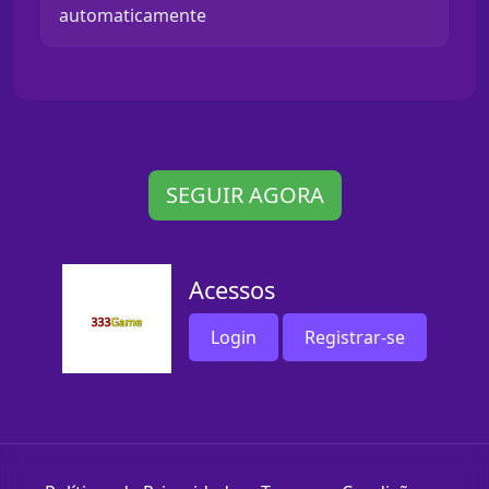
automaticamente
SEGUIR AGORA
Acessos
Login
Registrar-se