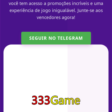
você tem acesso a promoções incríveis e uma
experiência de jogo inigualável. Junte-se aos
vencedores agora!
SEGUIR NO TELEGRAM