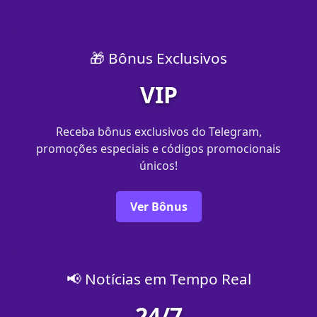
🎁 Bônus Exclusivos
VIP
Receba bônus exclusivos do Telegram,
promoções especiais e códigos promocionais
únicos!
Ver Bônus
📢 Notícias em Tempo Real
24/7