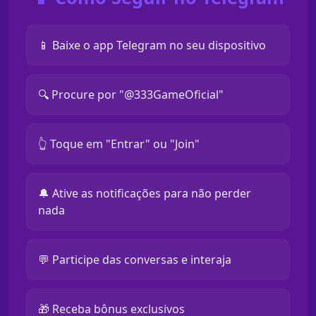
📱 Baixe o app Telegram no seu dispositivo
🔍 Procure por "@333GameOficial"
👆 Toque em "Entrar" ou "Join"
🔔 Ative as notificações para não perder
nada
💬 Participe das conversas e interaja
🎁 Receba bônus exclusivos