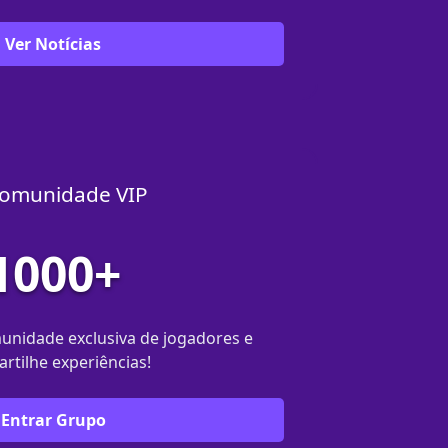
Ver Notícias
Comunidade VIP
1000+
unidade exclusiva de jogadores e
rtilhe experiências!
Entrar Grupo