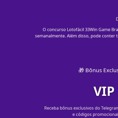
O concurso Lotofácil 33Win Game Bra
semanalmente. Além disso, pode conter t
🎁 Bônus Exclu
VIP
Receba bônus exclusivos do Telegra
e códigos promocionai