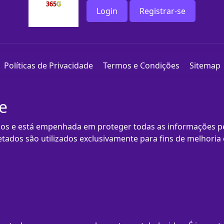
Login
Registrar-se
Políticas de Privacidade
Termos e Condições
Sitemap
de
rios e está empenhada em proteger todas as informações p
tados são utilizados exclusivamente para fins de melhoria