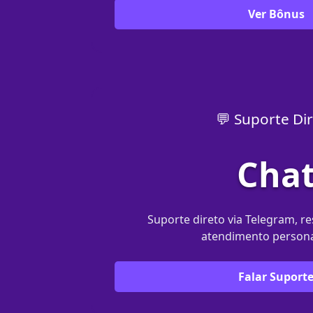
Ver Bônus
💬 Suporte Di
Cha
Suporte direto via Telegram, r
atendimento persona
Falar Suport