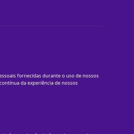
essoais fornecidas durante o uso de nossos
 contínua da experiência de nossos