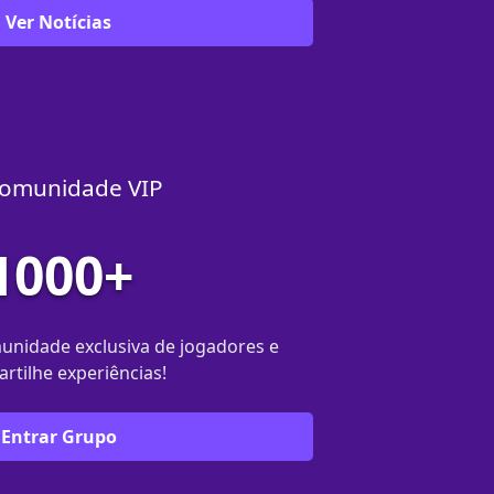
Ver Notícias
Comunidade VIP
1000+
unidade exclusiva de jogadores e
rtilhe experiências!
Entrar Grupo