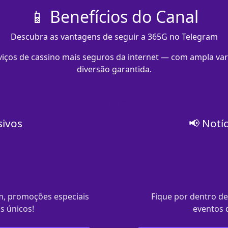
📱 Benefícios do Canal
Descubra as vantagens de seguir a 365G no Telegram
viços de cassino mais seguros da internet — com ampla var
diversão garantida.
sivos
📢 Notí
m, promoções especiais
Fique por dentro d
s únicos!
eventos 