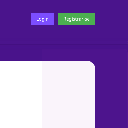
Login
Registrar-se