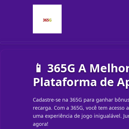
📱 365G A Melho
Plataforma de A
Cadastre-se na 365G para ganhar bônus
recarga. Com a 365G, você tem acesso a
uma experiência de jogo inigualável. J
agora!