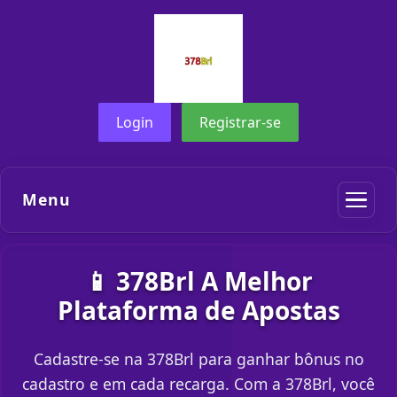
Login
Registrar-se
Menu
📱 378Brl A Melhor
Plataforma de Apostas
Cadastre-se na 378Brl para ganhar bônus no
cadastro e em cada recarga. Com a 378Brl, você