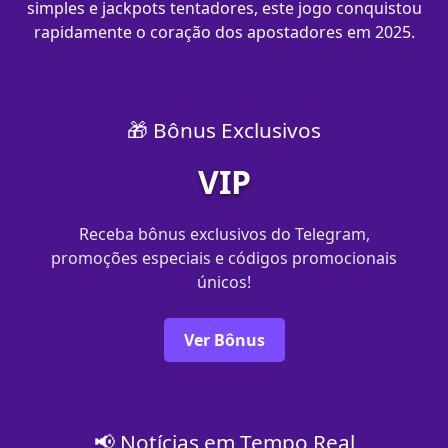
simples e jackpots tentadores, este jogo conquistou
rapidamente o coração dos apostadores em 2025.
🎁 Bônus Exclusivos
VIP
Receba bônus exclusivos do Telegram,
promoções especiais e códigos promocionais
únicos!
Ver Bônus
📢 Notícias em Tempo Real