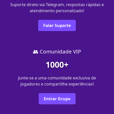
Suporte direto via Telegram, respostas rápidas e
atendimento personalizado!
Falar Suporte
👥 Comunidade VIP
1000+
Junte-se a uma comunidade exclusiva de
jogadores e compartilhe experiências!
Entrar Grupo