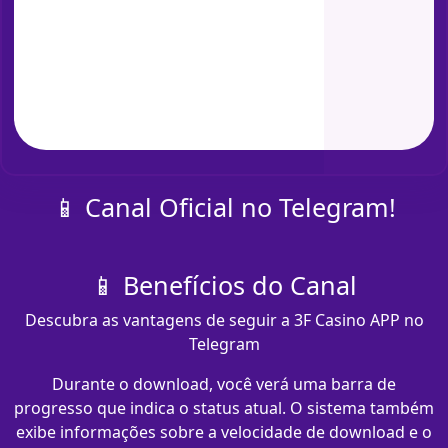
📱 Canal Oficial no Telegram!
📱 Benefícios do Canal
Descubra as vantagens de seguir a 3F Casino APP no
Telegram
Durante o download, você verá uma barra de
progresso que indica o status atual. O sistema também
exibe informações sobre a velocidade de download e o