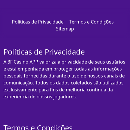
Políticas de Privacidade
Termos e Condições
Sitemap
Políticas de Privacidade
A 3F Casino APP valoriza a privacidade de seus usuários
e está empenhada em proteger todas as informações
pessoais fornecidas durante o uso de nossos canais de
comunicação. Todos os dados coletados são utilizados
exclusivamente para fins de melhoria contínua da
experiência de nossos jogadores.
Termos e Condições