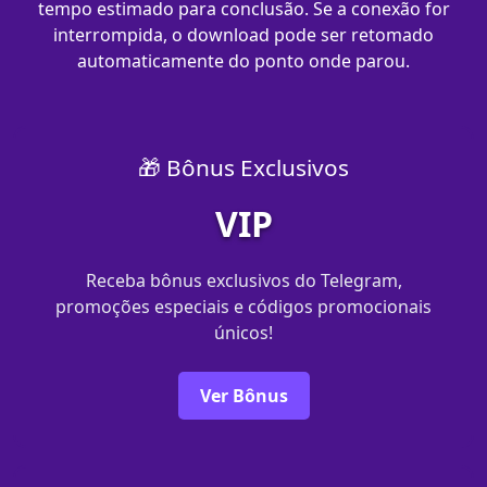
tempo estimado para conclusão. Se a conexão for
interrompida, o download pode ser retomado
automaticamente do ponto onde parou.
🎁 Bônus Exclusivos
VIP
Receba bônus exclusivos do Telegram,
promoções especiais e códigos promocionais
únicos!
Ver Bônus