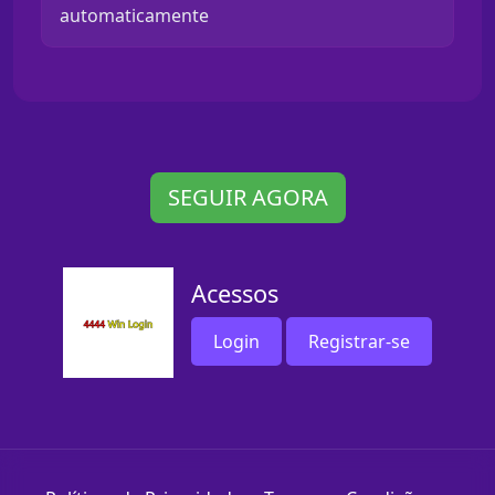
automaticamente
SEGUIR AGORA
Acessos
Login
Registrar-se