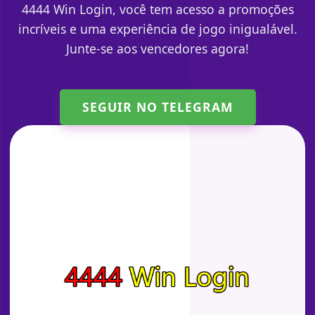
4444 Win Login, você tem acesso a promoções
incríveis e uma experiência de jogo inigualável.
Junte-se aos vencedores agora!
SEGUIR NO TELEGRAM