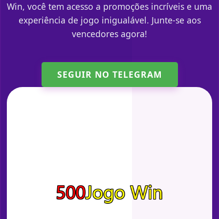
Win, você tem acesso a promoções incríveis e uma
experiência de jogo inigualável. Junte-se aos
vencedores agora!
SEGUIR NO TELEGRAM