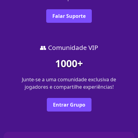
Falar Suporte
👥 Comunidade VIP
1000+
Junte-se a uma comunidade exclusiva de
jogadores e compartilhe experiências!
Entrar Grupo