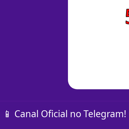
📱 Canal Oficial no Telegram!