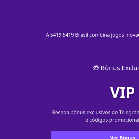
A 5419 5419 Brasil combina jogos inovad
🎁 Bônus Exclu
VIP
Receba bônus exclusivos do Telegra
e códigos promocionai
Ver Bônus