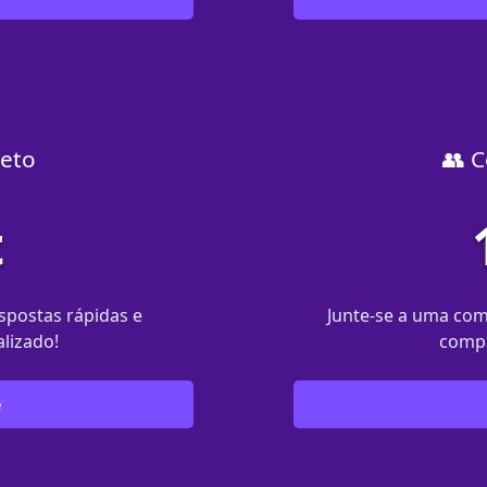
reto
👥 
t
espostas rápidas e
Junte-se a uma com
lizado!
compa
e