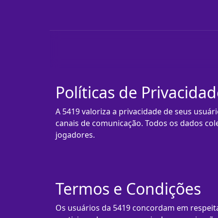
Políticas de Privacida
A 5419 valoriza a privacidade de seus usuá
canais de comunicação. Todos os dados cole
jogadores.
Termos e Condições
Os usuários da 5419 concordam em respeitar