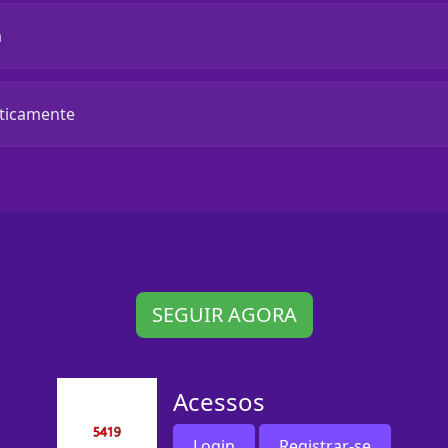
a
aticamente
SEGUIR AGORA
Acessos
Login
Registrar-se