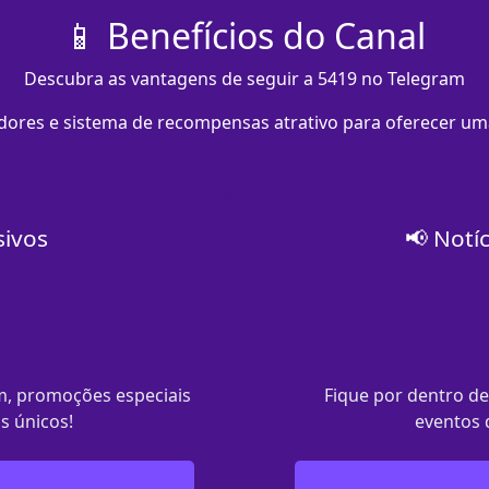
📱 Benefícios do Canal
Descubra as vantagens de seguir a 5419 no Telegram
ores e sistema de recompensas atrativo para oferecer uma e
sivos
📢 Notí
m, promoções especiais
Fique por dentro d
s únicos!
eventos 