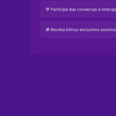
💬 Participe das conversas e interaj
🎁 Receba bônus exclusivos autom