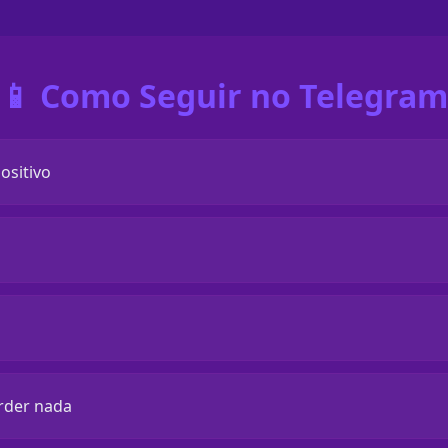
📱 Como Seguir no Telegram
ositivo
erder nada