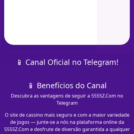
📱 Canal Oficial no Telegram!
📱 Benefícios do Canal
Descubra as vantagens de seguir a 5555Z.Com no
Telegram
O site de cassino mais seguro e com a maior variedade
de jogos — junte-se a nós na plataforma online da
5555Z.Com e desfrute de diversão garantida a qualquer