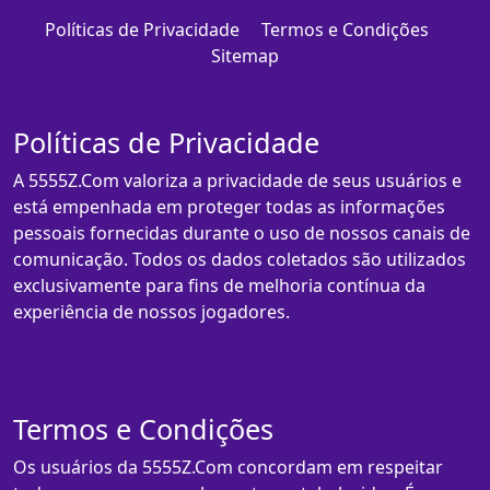
Políticas de Privacidade
Termos e Condições
Sitemap
Políticas de Privacidade
A 5555Z.Com valoriza a privacidade de seus usuários e
está empenhada em proteger todas as informações
pessoais fornecidas durante o uso de nossos canais de
comunicação. Todos os dados coletados são utilizados
exclusivamente para fins de melhoria contínua da
experiência de nossos jogadores.
Termos e Condições
Os usuários da 5555Z.Com concordam em respeitar