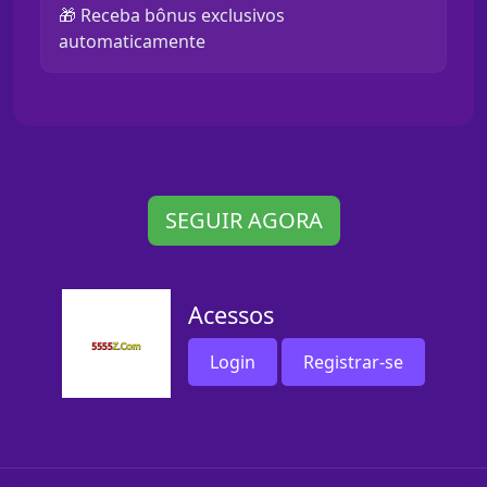
🎁 Receba bônus exclusivos
automaticamente
SEGUIR AGORA
Acessos
Login
Registrar-se