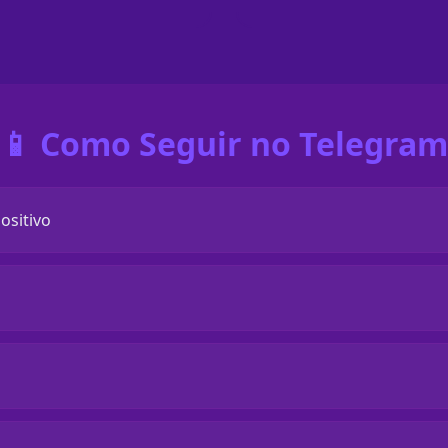
📱 Como Seguir no Telegram
ositivo