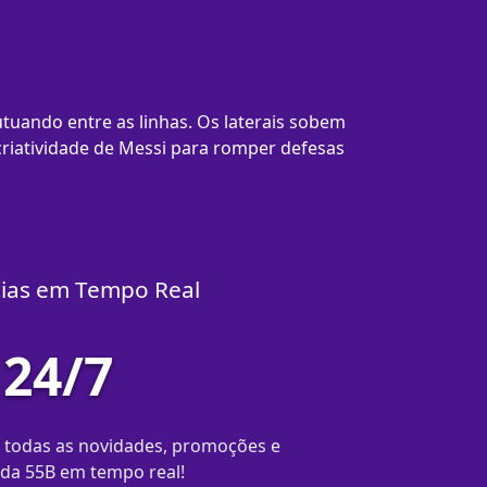
utuando entre as linhas. Os laterais sobem
criatividade de Messi para romper defesas
cias em Tempo Real
24/7
e todas as novidades, promoções e
 da 55B em tempo real!