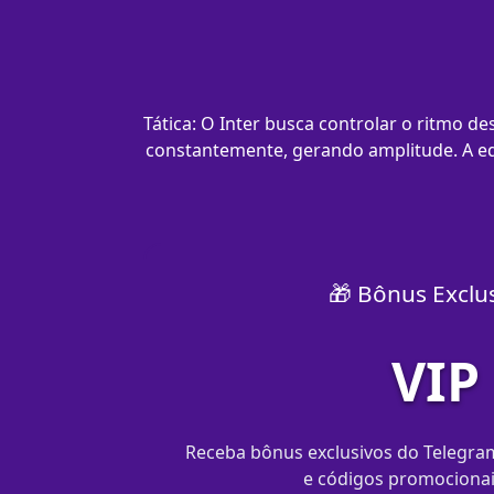
Tática: O Inter busca controlar o ritmo d
constantemente, gerando amplitude. A equ
🎁 Bônus Exclu
VIP
Receba bônus exclusivos do Telegra
e códigos promocionai