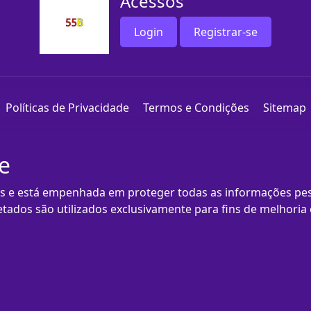
Acessos
Login
Registrar-se
Políticas de Privacidade
Termos e Condições
Sitemap
de
ios e está empenhada em proteger todas as informações pe
tados são utilizados exclusivamente para fins de melhoria