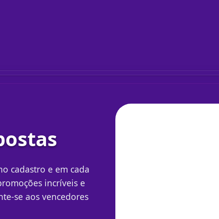
postas
no cadastro e em cada
promoções incríveis e
unte-se aos vencedores