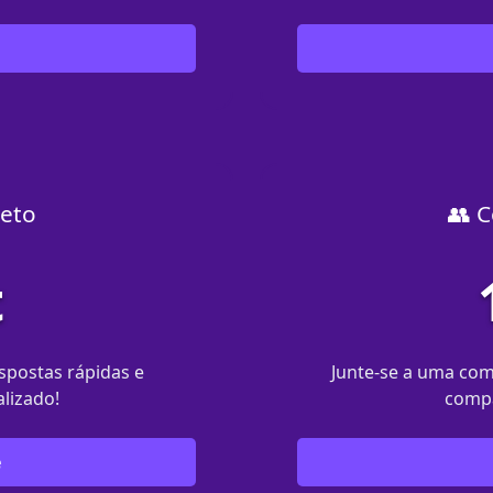
reto
👥 
t
espostas rápidas e
Junte-se a uma com
lizado!
compa
e