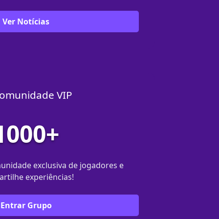
Ver Notícias
Comunidade VIP
1000+
unidade exclusiva de jogadores e
rtilhe experiências!
Entrar Grupo