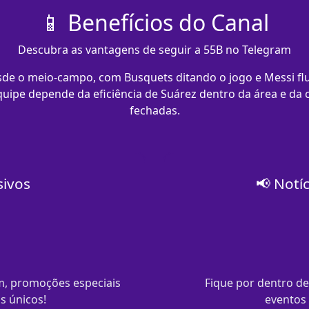
📱 Benefícios do Canal
Descubra as vantagens de seguir a 55B no Telegram
esde o meio-campo, com Busquets ditando o jogo e Messi fl
ipe depende da eficiência de Suárez dentro da área e da 
fechadas.
sivos
📢 Notí
m, promoções especiais
Fique por dentro d
s únicos!
eventos