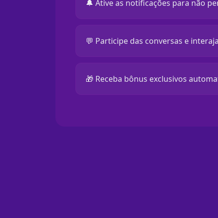
🔔 Ative as notificações para não p
💬 Participe das conversas e interaj
🎁 Receba bônus exclusivos autom