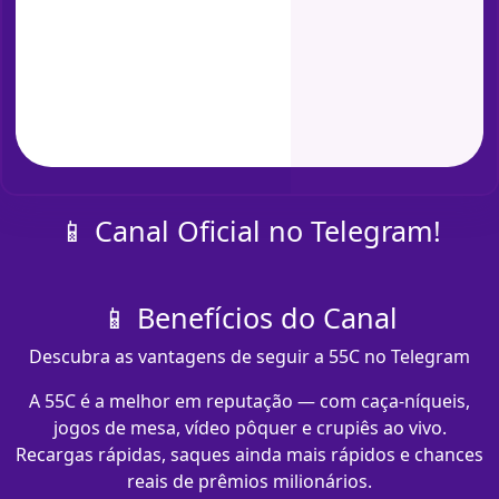
📱 Canal Oficial no Telegram!
📱 Benefícios do Canal
Descubra as vantagens de seguir a 55C no Telegram
A 55C é a melhor em reputação — com caça-níqueis,
jogos de mesa, vídeo pôquer e crupiês ao vivo.
Recargas rápidas, saques ainda mais rápidos e chances
reais de prêmios milionários.