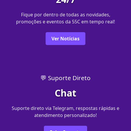
Fique por dentro de todas as novidades,
promoções e eventos da 55C em tempo real!
Ver Notícias
💬 Suporte Direto
Chat
Suporte direto via Telegram, respostas rápidas e
atendimento personalizado!