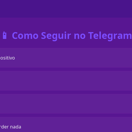
📱 Como Seguir no Telegram
ositivo
erder nada