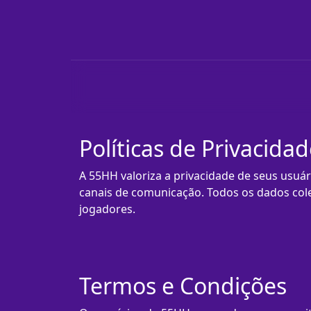
Políticas de Privacida
A 55HH valoriza a privacidade de seus usu
canais de comunicação. Todos os dados cole
jogadores.
Termos e Condições