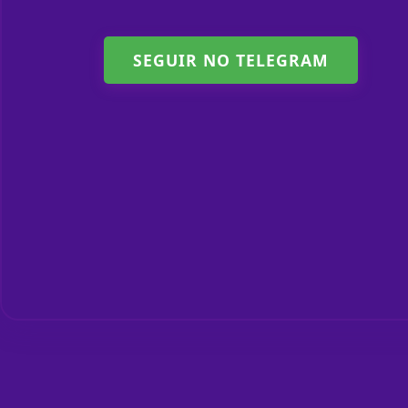
SEGUIR NO TELEGRAM