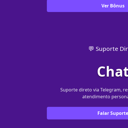
Ver Bônus
💬 Suporte Di
Cha
Suporte direto via Telegram, r
atendimento persona
Falar Suport