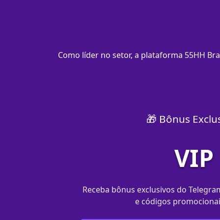
Como líder no setor, a plataforma 55HH Bra
🎁 Bônus Exclu
VIP
Receba bônus exclusivos do Telegra
e códigos promocionai