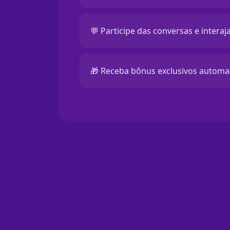
💬 Participe das conversas e interaj
🎁 Receba bônus exclusivos autom