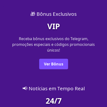
🎁 Bônus Exclusivos
VIP
Receba bônus exclusivos do Telegram,
promoções especiais e códigos promocionais
únicos!
Ver Bônus
📢 Notícias em Tempo Real
24/7