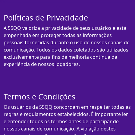
Políticas de Privacidade
A 55QQ valoriza a privacidade de seus usuários e está
empenhada em proteger todas as informações
pessoais fornecidas durante o uso de nossos canais de
comunicação. Todos os dados coletados são utilizados
exclusivamente para fins de melhoria contínua da
experiência de nossos jogadores.
Termos e Condições
Os usuários da 55QQ concordam em respeitar todas as
regras e regulamentos estabelecidos. É importante ler
e entender todos os termos antes de participar de
nossos canais de comunicação. A violação destes