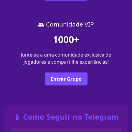
👥 Comunidade VIP
1000+
Junte-se a uma comunidade exclusiva de
jogadores e compartilhe experiências!
Entrar Grupo
📱 Como Seguir no Telegram