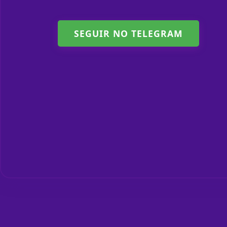
SEGUIR NO TELEGRAM