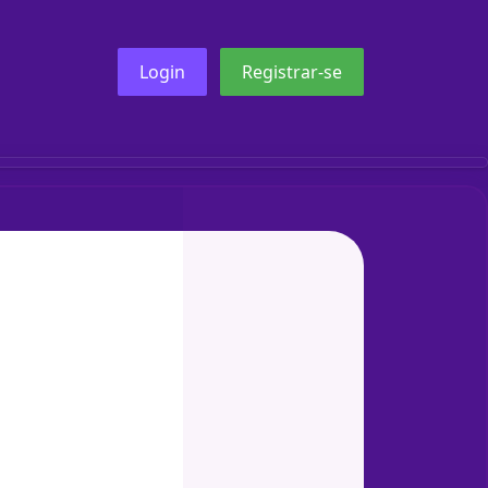
Login
Registrar-se