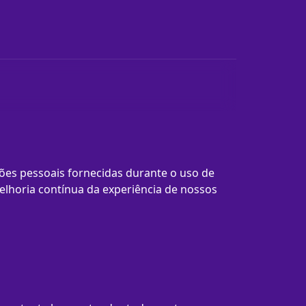
ões pessoais fornecidas durante o uso de
elhoria contínua da experiência de nossos