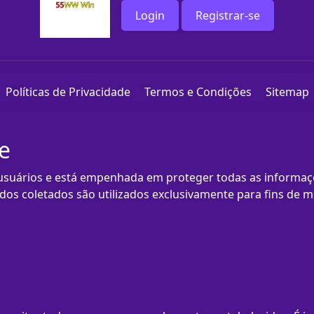
Login
Registrar-se
Políticas de Privacidade
Termos e Condições
Sitemap
de
 usuários e está empenhada em proteger todas as informaç
os coletados são utilizados exclusivamente para fins de m