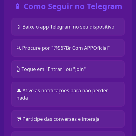
📱 Como Seguir no Telegram
📱 Baixe o app Telegram no seu dispositivo
🔍 Procure por "@567Br Com APPOficial"
👆 Toque em "Entrar" ou "Join"
🔔 Ative as notificações para não perder
nada
💬 Participe das conversas e interaja