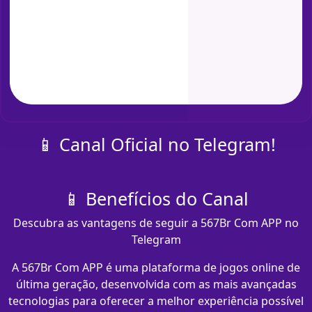
📱 Canal Oficial no Telegram!
📱 Benefícios do Canal
Descubra as vantagens de seguir a 567Br Com APP no
Telegram
A 567Br Com APP é uma plataforma de jogos online de
última geração, desenvolvida com as mais avançadas
tecnologias para oferecer a melhor experiência possível