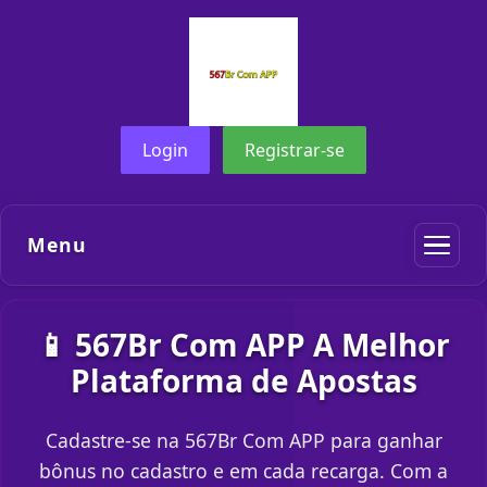
Login
Registrar-se
Menu
📱 567Br Com APP A Melhor
Plataforma de Apostas
Cadastre-se na 567Br Com APP para ganhar
bônus no cadastro e em cada recarga. Com a