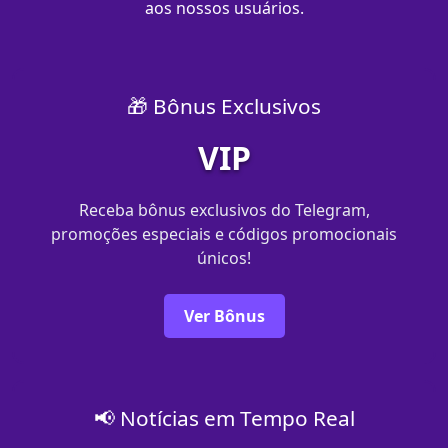
aos nossos usuários.
🎁 Bônus Exclusivos
VIP
Receba bônus exclusivos do Telegram,
promoções especiais e códigos promocionais
únicos!
Ver Bônus
📢 Notícias em Tempo Real