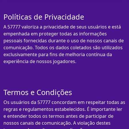
Políticas de Privacidade
A 57777 valoriza a privacidade de seus usuários e está
empenhada em proteger todas as informações
pessoais fornecidas durante o uso de nossos canais de
comunicação. Todos os dados coletados são utilizados
exclusivamente para fins de melhoria contínua da
experiência de nossos jogadores.
Termos e Condições
Os usuários da 57777 concordam em respeitar todas as
regras e regulamentos estabelecidos. É importante ler
e entender todos os termos antes de participar de
nossos canais de comunicação. A violação destes