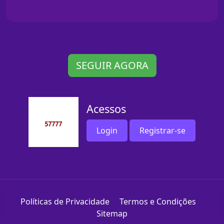
SEGUIR AGORA
Acessos
Login
Registrar-se
Políticas de Privacidade
Termos e Condições
Sitemap