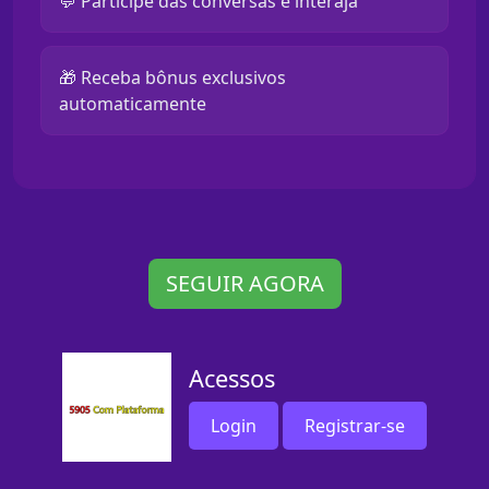
💬 Participe das conversas e interaja
🎁 Receba bônus exclusivos
automaticamente
SEGUIR AGORA
Acessos
Login
Registrar-se