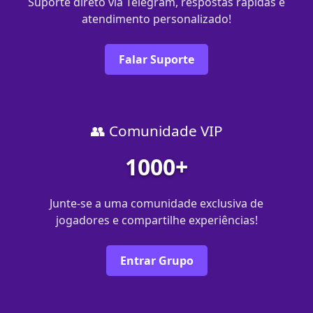
Suporte direto via Telegram, respostas rápidas e
atendimento personalizado!
Falar Suporte
👥 Comunidade VIP
1000+
Junte-se a uma comunidade exclusiva de
jogadores e compartilhe experiências!
Entrar Grupo