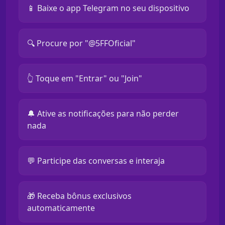
📱 Baixe o app Telegram no seu dispositivo
🔍 Procure por "@5FFOficial"
👆 Toque em "Entrar" ou "Join"
🔔 Ative as notificações para não perder
nada
💬 Participe das conversas e interaja
🎁 Receba bônus exclusivos
automaticamente