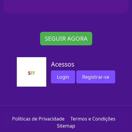
SEGUIR AGORA
Acessos
Login
Registrar-se
Políticas de Privacidade
Termos e Condições
Sitemap