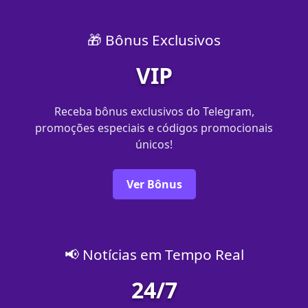
🎁 Bônus Exclusivos
VIP
Receba bônus exclusivos do Telegram,
promoções especiais e códigos promocionais
únicos!
Ver Bônus
📢 Notícias em Tempo Real
24/7