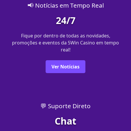
📢 Notícias em Tempo Real
24/7
Fique por dentro de todas as novidades,
promoções e eventos da 5Win Casino em tempo
real!
Ver Notícias
💬 Suporte Direto
Chat