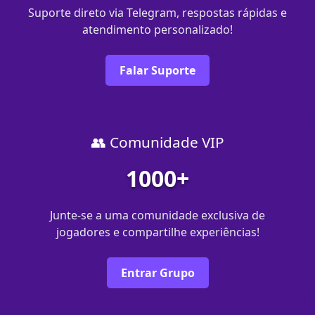
Suporte direto via Telegram, respostas rápidas e
atendimento personalizado!
Falar Suporte
👥 Comunidade VIP
1000+
Junte-se a uma comunidade exclusiva de
jogadores e compartilhe experiências!
Entrar Grupo