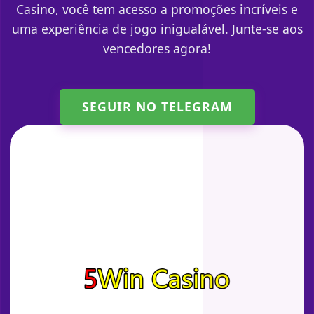
Casino, você tem acesso a promoções incríveis e
uma experiência de jogo inigualável. Junte-se aos
vencedores agora!
SEGUIR NO TELEGRAM