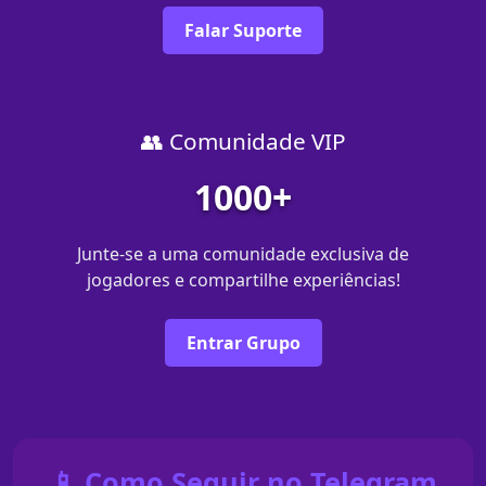
Falar Suporte
👥 Comunidade VIP
1000+
Junte-se a uma comunidade exclusiva de
jogadores e compartilhe experiências!
Entrar Grupo
📱 Como Seguir no Telegram