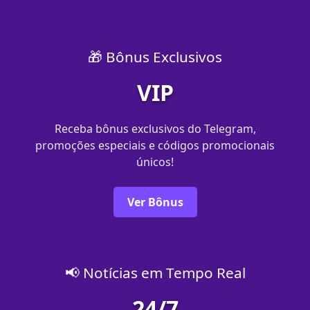
🎁 Bônus Exclusivos
VIP
Receba bônus exclusivos do Telegram,
promoções especiais e códigos promocionais
únicos!
Ver Bônus
📢 Notícias em Tempo Real
24/7