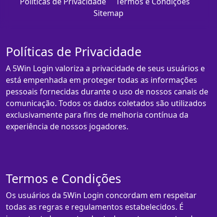
Políticas de Privacidade
Termos e Condições
Sitemap
Políticas de Privacidade
A 5Win Login valoriza a privacidade de seus usuários e
está empenhada em proteger todas as informações
pessoais fornecidas durante o uso de nossos canais de
comunicação. Todos os dados coletados são utilizados
exclusivamente para fins de melhoria contínua da
experiência de nossos jogadores.
Termos e Condições
Os usuários da 5Win Login concordam em respeitar
todas as regras e regulamentos estabelecidos. É