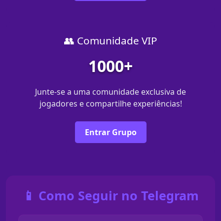
👥 Comunidade VIP
1000+
Junte-se a uma comunidade exclusiva de
jogadores e compartilhe experiências!
Entrar Grupo
📱 Como Seguir no Telegram