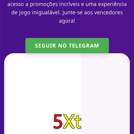
acesso a promoções incríveis e uma experiência
de jogo inigualável. Junte-se aos vencedores
agora!
SEGUIR NO TELEGRAM