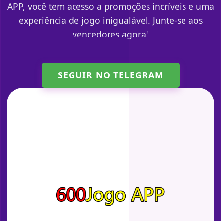
APP, você tem acesso a promoções incríveis e uma
experiência de jogo inigualável. Junte-se aos
vencedores agora!
SEGUIR NO TELEGRAM