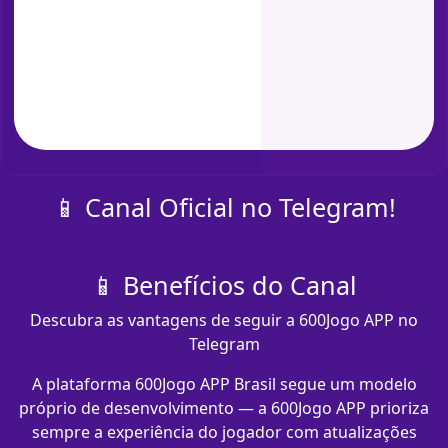
📱 Canal Oficial no Telegram!
📱 Benefícios do Canal
Descubra as vantagens de seguir a 600Jogo APP no
Telegram
A plataforma 600Jogo APP Brasil segue um modelo
próprio de desenvolvimento — a 600Jogo APP prioriza
sempre a experiência do jogador com atualizações