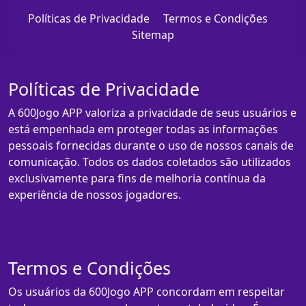
Políticas de Privacidade
Termos e Condições
Sitemap
Políticas de Privacidade
A 600Jogo APP valoriza a privacidade de seus usuários e
está empenhada em proteger todas as informações
pessoais fornecidas durante o uso de nossos canais de
comunicação. Todos os dados coletados são utilizados
exclusivamente para fins de melhoria contínua da
experiência de nossos jogadores.
Termos e Condições
Os usuários da 600Jogo APP concordam em respeitar