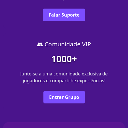
Falar Suporte
👥 Comunidade VIP
1000+
Junte-se a uma comunidade exclusiva de
jogadores e compartilhe experiências!
Entrar Grupo