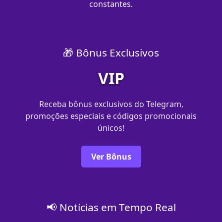
constantes.
🎁 Bônus Exclusivos
VIP
Receba bônus exclusivos do Telegram,
promoções especiais e códigos promocionais
únicos!
Ver Bônus
📢 Notícias em Tempo Real