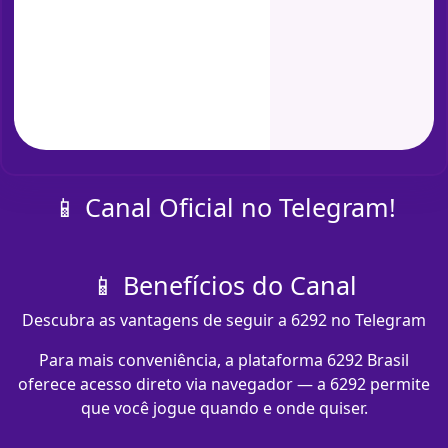
📱 Canal Oficial no Telegram!
📱 Benefícios do Canal
Descubra as vantagens de seguir a 6292 no Telegram
Para mais conveniência, a plataforma 6292 Brasil
oferece acesso direto via navegador — a 6292 permite
que você jogue quando e onde quiser.