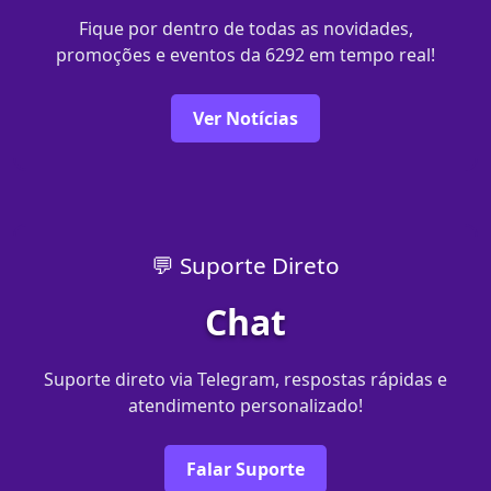
Fique por dentro de todas as novidades,
promoções e eventos da 6292 em tempo real!
Ver Notícias
💬 Suporte Direto
Chat
Suporte direto via Telegram, respostas rápidas e
atendimento personalizado!
Falar Suporte