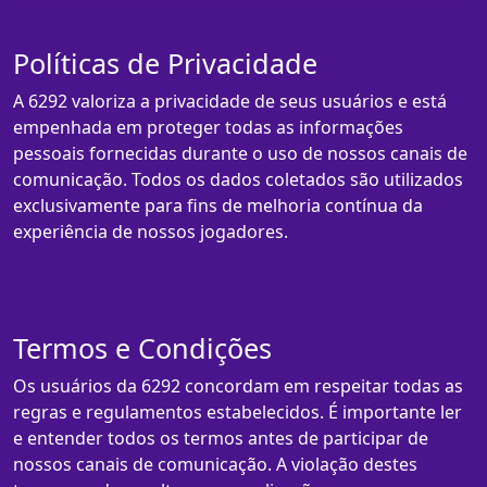
Políticas de Privacidade
A 6292 valoriza a privacidade de seus usuários e está
empenhada em proteger todas as informações
pessoais fornecidas durante o uso de nossos canais de
comunicação. Todos os dados coletados são utilizados
exclusivamente para fins de melhoria contínua da
experiência de nossos jogadores.
Termos e Condições
Os usuários da 6292 concordam em respeitar todas as
regras e regulamentos estabelecidos. É importante ler
e entender todos os termos antes de participar de
nossos canais de comunicação. A violação destes