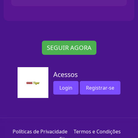
SEGUIR AGORA
Acessos
Login
Registrar-se
Políticas de Privacidade
Termos e Condições