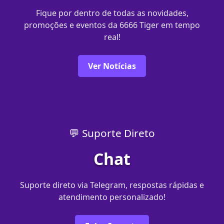
Fique por dentro de todas as novidades,
promoções e eventos da 6666 Tiger em tempo
real!
Ver Notícias
💬 Suporte Direto
Chat
Suporte direto via Telegram, respostas rápidas e
atendimento personalizado!