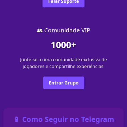
Falar Suporte
👥 Comunidade VIP
1000+
Junte-se a uma comunidade exclusiva de
jogadores e compartilhe experiências!
Entrar Grupo
📱 Como Seguir no Telegram