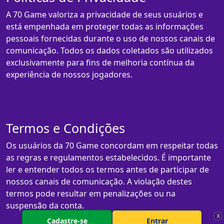
A 70 Game valoriza a privacidade de seus usuários e
está empenhada em proteger todas as informações
pessoais fornecidas durante o uso de nossos canais de
comunicação. Todos os dados coletados são utilizados
exclusivamente para fins de melhoria contínua da
experiência de nossos jogadores.
Termos e Condições
Os usuários da 70 Game concordam em respeitar todas
as regras e regulamentos estabelecidos. É importante
ler e entender todos os termos antes de participar de
nossos canais de comunicação. A violação destes
termos pode resultar em penalizações ou na
suspensão da conta.
X
Cadastre-se
Entrar