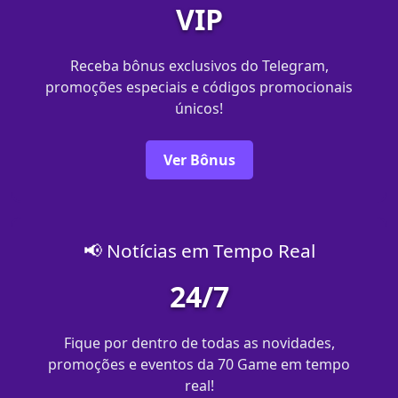
VIP
Receba bônus exclusivos do Telegram,
promoções especiais e códigos promocionais
únicos!
Ver Bônus
📢 Notícias em Tempo Real
24/7
Fique por dentro de todas as novidades,
promoções e eventos da 70 Game em tempo
real!