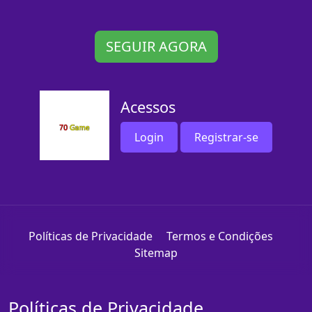
SEGUIR AGORA
Acessos
Login
Registrar-se
Políticas de Privacidade
Termos e Condições
Sitemap
Políticas de Privacidade