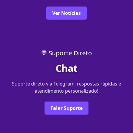
Ver Notícias
💬 Suporte Direto
Chat
Suporte direto via Telegram, respostas rápidas e
atendimento personalizado!
Falar Suporte