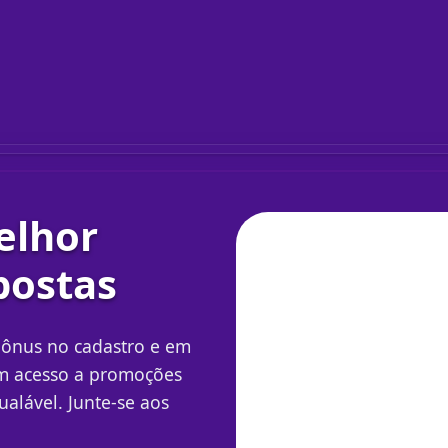
elhor
postas
bônus no cadastro e em
em acesso a promoções
ualável. Junte-se aos