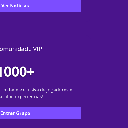
Ver Notícias
Comunidade VIP
1000+
unidade exclusiva de jogadores e
rtilhe experiências!
Entrar Grupo