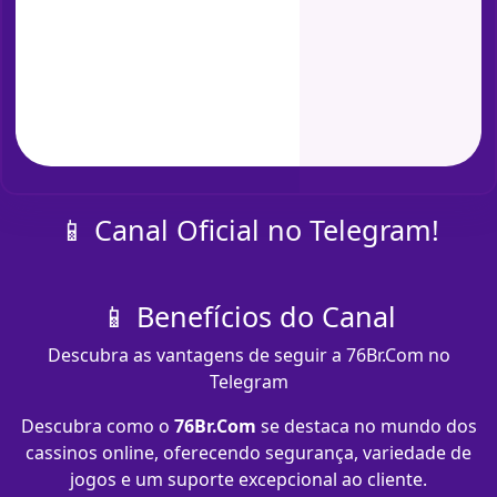
📱 Canal Oficial no Telegram!
📱 Benefícios do Canal
Descubra as vantagens de seguir a 76Br.Com no
Telegram
Descubra como o
76Br.Com
se destaca no mundo dos
cassinos online, oferecendo segurança, variedade de
jogos e um suporte excepcional ao cliente.