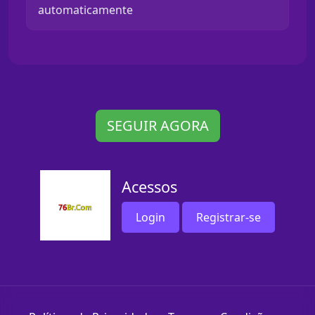
automaticamente
SEGUIR AGORA
Acessos
Login
Registrar-se