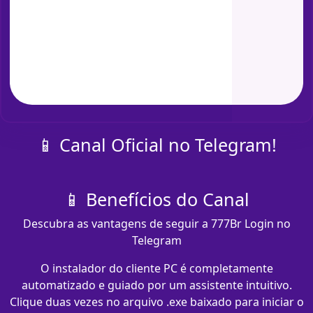
📱 Canal Oficial no Telegram!
📱 Benefícios do Canal
Descubra as vantagens de seguir a 777Br Login no
Telegram
O instalador do cliente PC é completamente
automatizado e guiado por um assistente intuitivo.
Clique duas vezes no arquivo .exe baixado para iniciar o