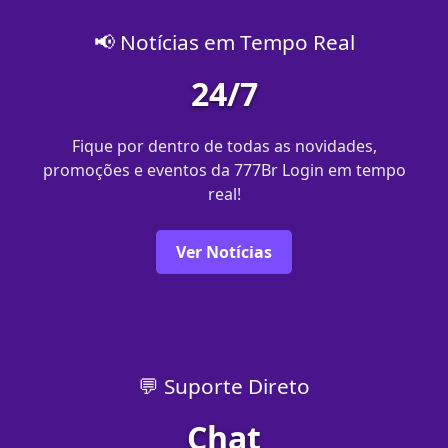
📢 Notícias em Tempo Real
24/7
Fique por dentro de todas as novidades,
promoções e eventos da 777Br Login em tempo
real!
Ver Notícias
💬 Suporte Direto
Chat