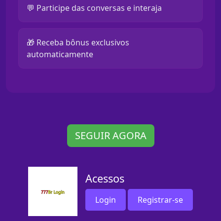
💬 Participe das conversas e interaja
🎁 Receba bônus exclusivos
automaticamente
SEGUIR AGORA
Acessos
Login
Registrar-se