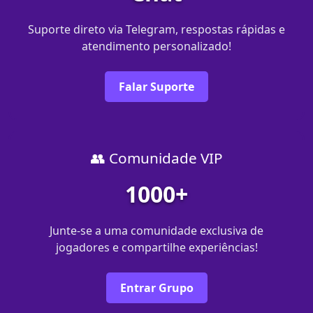
Suporte direto via Telegram, respostas rápidas e
atendimento personalizado!
Falar Suporte
👥 Comunidade VIP
1000+
Junte-se a uma comunidade exclusiva de
jogadores e compartilhe experiências!
Entrar Grupo