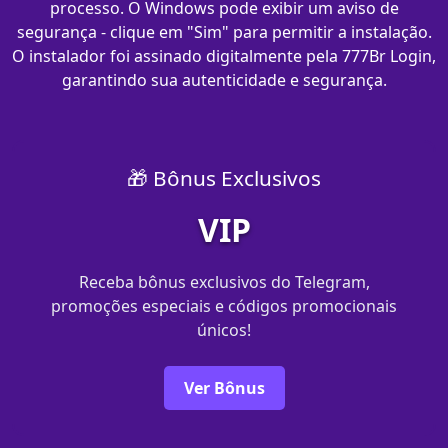
processo. O Windows pode exibir um aviso de
segurança - clique em "Sim" para permitir a instalação.
O instalador foi assinado digitalmente pela 777Br Login,
garantindo sua autenticidade e segurança.
🎁 Bônus Exclusivos
VIP
Receba bônus exclusivos do Telegram,
promoções especiais e códigos promocionais
únicos!
Ver Bônus