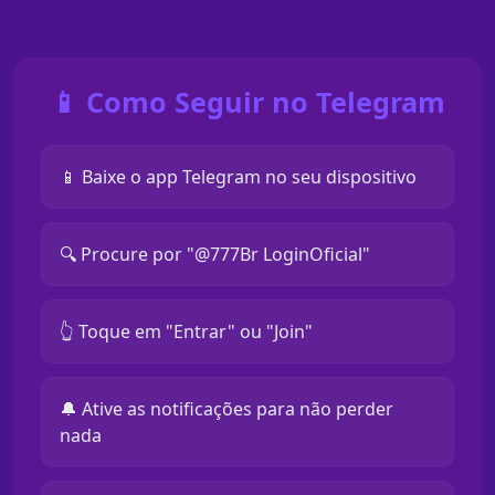
📱 Como Seguir no Telegram
📱 Baixe o app Telegram no seu dispositivo
🔍 Procure por "@777Br LoginOficial"
👆 Toque em "Entrar" ou "Join"
🔔 Ative as notificações para não perder
nada