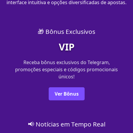
interface intuitiva e opções diversificadas de apostas.
🎁 Bônus Exclusivos
VIP
Receba bônus exclusivos do Telegram,
promoções especiais e códigos promocionais
únicos!
Ver Bônus
📢 Notícias em Tempo Real