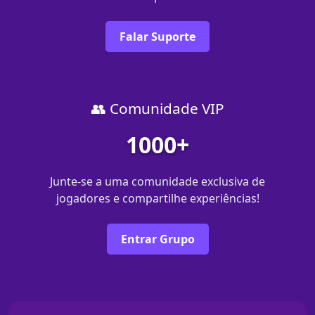
Falar Suporte
👥 Comunidade VIP
1000+
Junte-se a uma comunidade exclusiva de
jogadores e compartilhe experiências!
Entrar Grupo