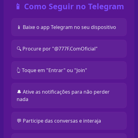
📱 Como Seguir no Telegram
📱 Baixe o app Telegram no seu dispositivo
🔍 Procure por "@777F.ComOficial"
👆 Toque em "Entrar" ou "Join"
🔔 Ative as notificações para não perder
nada
💬 Participe das conversas e interaja