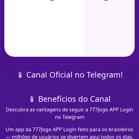
📱 Canal Oficial no Telegram!
📱 Benefícios do Canal
Descubra as vantagens de seguir a 777Jogo APP Login
no Telegram
Um app da 777Jogo APP Login feito para os brasileiros
— milhões de usuários se divertem aqui todos os dias,