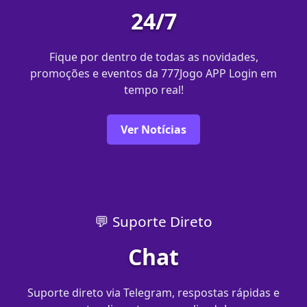
24/7
Fique por dentro de todas as novidades,
promoções e eventos da 777Jogo APP Login em
tempo real!
Ver Notícias
💬 Suporte Direto
Chat
Suporte direto via Telegram, respostas rápidas e