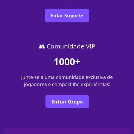
Falar Suporte
👥 Comunidade VIP
1000+
Junte-se a uma comunidade exclusiva de
jogadores e compartilhe experiências!
Entrar Grupo