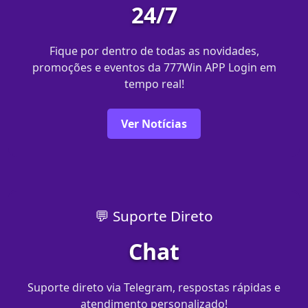
24/7
Fique por dentro de todas as novidades,
promoções e eventos da 777Win APP Login em
tempo real!
Ver Notícias
💬 Suporte Direto
Chat
Suporte direto via Telegram, respostas rápidas e
atendimento personalizado!