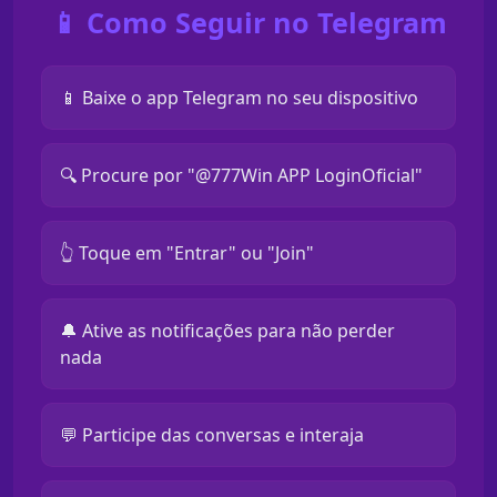
📱 Como Seguir no Telegram
📱 Baixe o app Telegram no seu dispositivo
🔍 Procure por "@777Win APP LoginOficial"
👆 Toque em "Entrar" ou "Join"
🔔 Ative as notificações para não perder
nada
💬 Participe das conversas e interaja