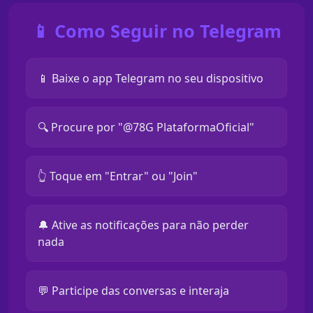
📱 Como Seguir no Telegram
📱 Baixe o app Telegram no seu dispositivo
🔍 Procure por "@78G PlataformaOficial"
👆 Toque em "Entrar" ou "Join"
🔔 Ative as notificações para não perder
nada
💬 Participe das conversas e interaja