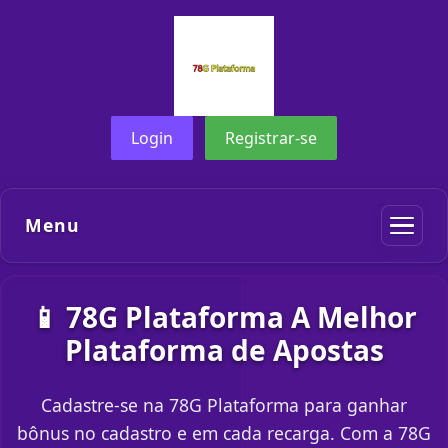
Login
Registrar-se
Menu
📱 78G Plataforma A Melhor
Plataforma de Apostas
Cadastre-se na 78G Plataforma para ganhar
bônus no cadastro e em cada recarga. Com a 78G