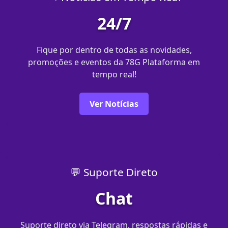
24/7
Fique por dentro de todas as novidades,
promoções e eventos da 78G Plataforma em
tempo real!
Ver Notícias
💬 Suporte Direto
Chat
Suporte direto via Telegram, respostas rápidas e