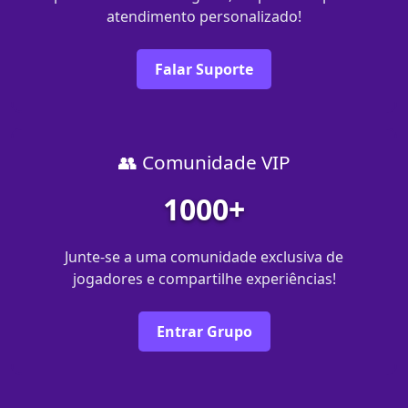
atendimento personalizado!
Falar Suporte
👥 Comunidade VIP
1000+
Junte-se a uma comunidade exclusiva de
jogadores e compartilhe experiências!
Entrar Grupo