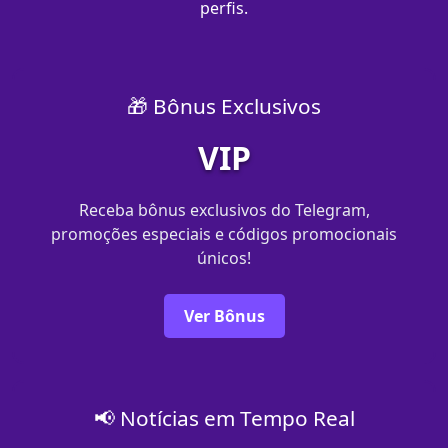
perfis.
🎁 Bônus Exclusivos
VIP
Receba bônus exclusivos do Telegram,
promoções especiais e códigos promocionais
únicos!
Ver Bônus
📢 Notícias em Tempo Real