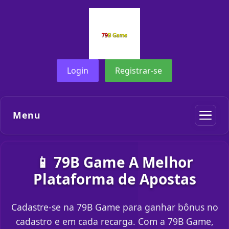
Login
Registrar-se
Menu
📱 79B Game A Melhor
Plataforma de Apostas
Cadastre-se na 79B Game para ganhar bônus no
cadastro e em cada recarga. Com a 79B Game,