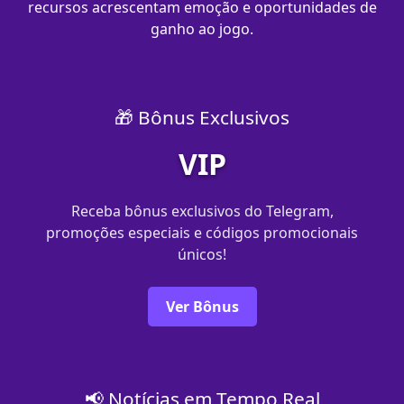
recursos acrescentam emoção e oportunidades de
ganho ao jogo.
🎁 Bônus Exclusivos
VIP
Receba bônus exclusivos do Telegram,
promoções especiais e códigos promocionais
únicos!
Ver Bônus
📢 Notícias em Tempo Real