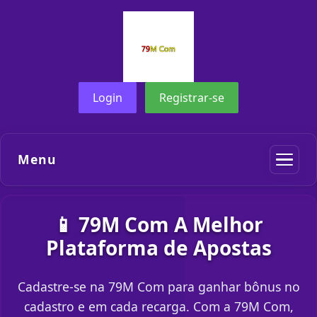
Login
Registrar-se
Menu
📱 79M Com A Melhor
Plataforma de Apostas
Cadastre-se na 79M Com para ganhar bônus no
cadastro e em cada recarga. Com a 79M Com,