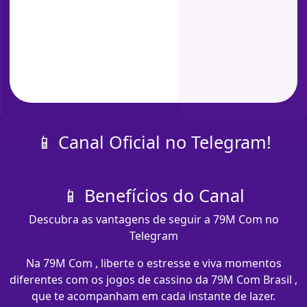
📱 Canal Oficial no Telegram!
📱 Benefícios do Canal
Descubra as vantagens de seguir a 79M Com no
Telegram
Na 79M Com , liberte o estresse e viva momentos
diferentes com os jogos de cassino da 79M Com Brasil ,
que te acompanham em cada instante de lazer.