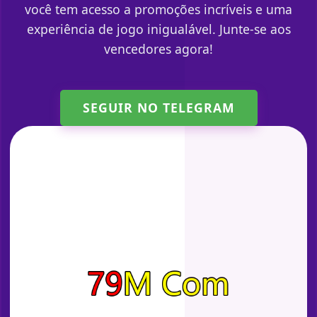
você tem acesso a promoções incríveis e uma
experiência de jogo inigualável. Junte-se aos
vencedores agora!
SEGUIR NO TELEGRAM