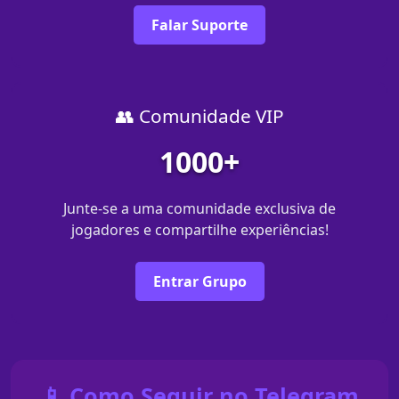
Falar Suporte
👥 Comunidade VIP
1000+
Junte-se a uma comunidade exclusiva de
jogadores e compartilhe experiências!
Entrar Grupo
📱 Como Seguir no Telegram