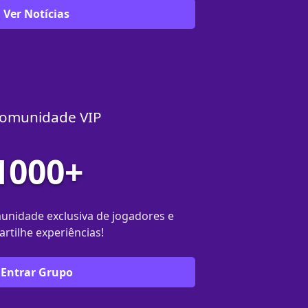
Ver Notícias
Comunidade VIP
1000+
unidade exclusiva de jogadores e
rtilhe experiências!
Entrar Grupo