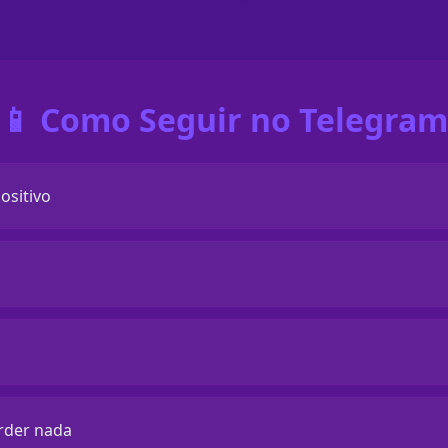
📱 Como Seguir no Telegram
ositivo
erder nada