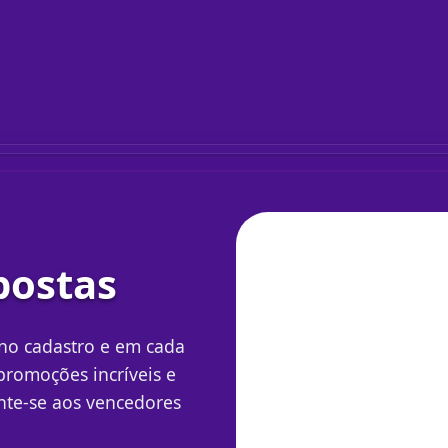
postas
no cadastro e em cada
promoções incríveis e
unte-se aos vencedores