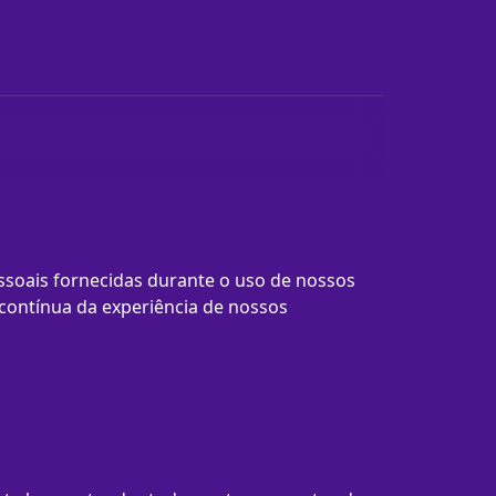
ssoais fornecidas durante o uso de nossos
 contínua da experiência de nossos