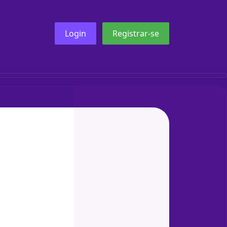
Login
Registrar-se