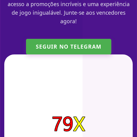
acesso a promoções incríveis e uma experiência
de jogo inigualável. Junte-se aos vencedores
agora!
SEGUIR NO TELEGRAM