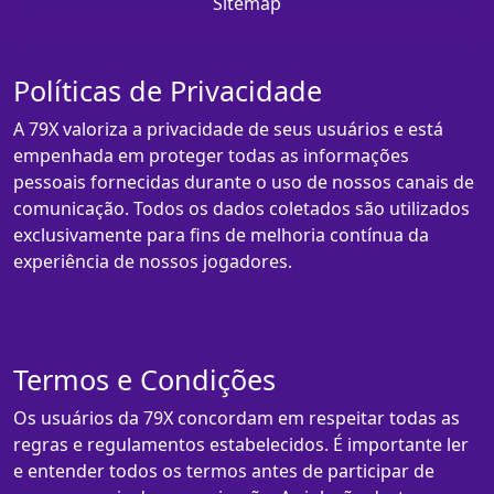
Sitemap
Políticas de Privacidade
A 79X valoriza a privacidade de seus usuários e está
empenhada em proteger todas as informações
pessoais fornecidas durante o uso de nossos canais de
comunicação. Todos os dados coletados são utilizados
exclusivamente para fins de melhoria contínua da
experiência de nossos jogadores.
Termos e Condições
Os usuários da 79X concordam em respeitar todas as
regras e regulamentos estabelecidos. É importante ler
e entender todos os termos antes de participar de