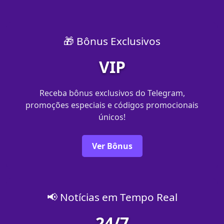
🎁 Bônus Exclusivos
VIP
Receba bônus exclusivos do Telegram,
promoções especiais e códigos promocionais
únicos!
Ver Bônus
📢 Notícias em Tempo Real
24/7