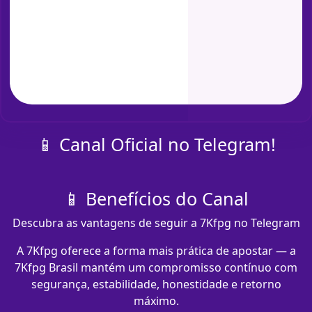
📱 Canal Oficial no Telegram!
📱 Benefícios do Canal
Descubra as vantagens de seguir a 7Kfpg no Telegram
A 7Kfpg oferece a forma mais prática de apostar — a
7Kfpg Brasil mantém um compromisso contínuo com
segurança, estabilidade, honestidade e retorno
máximo.