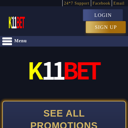
24*7 Support
Facebook
Email
LOGIN
SIGN UP
Menu
SEE ALL
PROMOTIONS