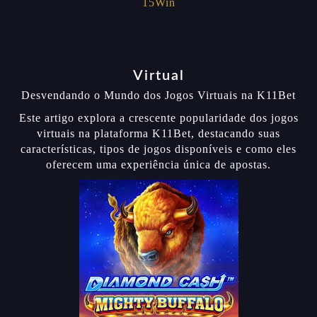
15Win
Virtual
Desvendando o Mundo dos Jogos Virtuais na K11Bet
Este artigo explora a crescente popularidade dos jogos
virtuais na plataforma K11Bet, destacando suas
características, tipos de jogos disponíveis e como eles
oferecem uma experiência única de apostas.