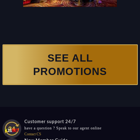
SEE ALL
PROMOTIONS
Customer support 24/7
have a question ? Speak to our agent online
Contact CS